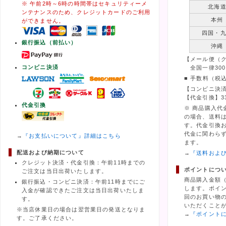
※ 午前2時～6時の時間帯はセキュリティーメ
北海
ンテナンスのため、クレジットカードのご利用
本州
ができません。
四国・
銀行振込（前払い）
沖縄
【メール便（
コンビニ決済
全国一律300
■ 手数料（税
【コンビニ決済
【代金引換】3
代金引換
※ 商品購入代
の場合、送料
す。代金引換
代金に関わら
→
『お支払いについて』詳細はこちら
ます。
配送および納期について
→
『送料およ
クレジット決済・代金引換：午前11時までの
ポイントにつ
ご注文は当日出荷いたします。
商品購入金額
銀行振込・コンビニ決済：午前11時までにご
します。ポイ
入金が確認できたご注文は当日出荷いたしま
回のお買い物の
す。
いただくこと
※当店休業日の場合は翌営業日の発送となりま
→
『ポイント
す。ご了承ください。