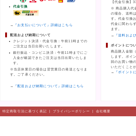
【代金引換】3
代金引換
※ 商品購入代
の場合、送料
す。代金引換
代金に関わら
→
『お支払いについて』詳細はこちら
ます。
配送および納期について
→
『送料およ
クレジット決済・代金引換：午前11時までの
ポイントにつ
ご注文は当日出荷いたします。
商品購入金額
銀行振込・コンビニ決済：午前11時までにご
します。ポイ
入金が確認できたご注文は当日出荷いたしま
回のお買い物の
す。
いただくこと
※当店休業日の場合は翌営業日の発送となりま
→
『ポイント
す。ご了承ください。
→
『配送および納期について』詳細はこちら
特定商取引法に基づく表記
|
プライバシーポリシー
|
会社概要