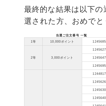
最終的な結果は以下の
選された方、おめでと
当選ご注文番号 一覧
1等
10,000ポイント
124568
124562
2等
3,000ポイント
124564
124569
124481
124562
124563
124564
124564