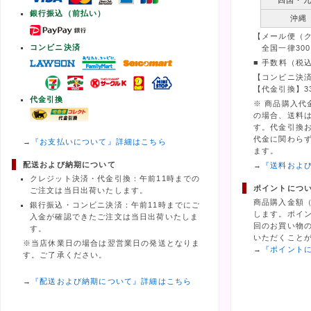
四国・
銀行振込（前払い）
沖縄
【メール便（
コンビニ決済
全国一律300
■ 手数料（税
【コンビニ決済
【代金引換】3
代金引換
※ 商品購入代
の場合、送料
す。代金引換
代金に関わら
→
『お支払いについて』詳細はこちら
ます。
配送および納期について
→
『送料およ
クレジット決済・代金引換：午前11時までの
ポイントにつ
ご注文は当日出荷いたします。
商品購入金額
銀行振込・コンビニ決済：午前11時までにご
します。ポイ
入金が確認できたご注文は当日出荷いたしま
回のお買い物の
す。
いただくこと
※当店休業日の場合は翌営業日の発送となりま
→
『ポイント
す。ご了承ください。
→
『配送および納期について』詳細はこちら