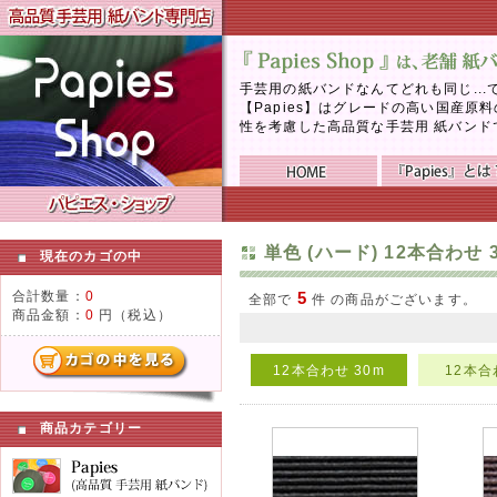
手芸用の紙バンドなんてどれも同じ..
【Papies】はグレードの高い国産
性を考慮した高品質な手芸用 紙バンド
単色 (ハード) 12本合わせ 
現在のカゴの中
合計数量：
0
5
全部で
件 の商品がございます。
商品金額：
0
円（税込）
12本合わせ 30m
12本合
商品カテゴリー