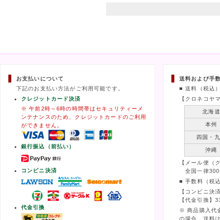
お支払いについて
送料および手
下記のお支払い方法がご利用可能です。
■ 送料（税込
クレジットカード決済
【クロネコヤ
※ 午前2時～6時の時間帯はセキュリティーメ
北海
ンテナンスのため、クレジットカードのご利用
本州
ができません。
四国・
銀行振込（前払い）
沖縄
【メール便（
コンビニ決済
全国一律300
■ 手数料（税
【コンビニ決済
【代金引換】3
代金引換
※ 商品購入代
の場合、送料