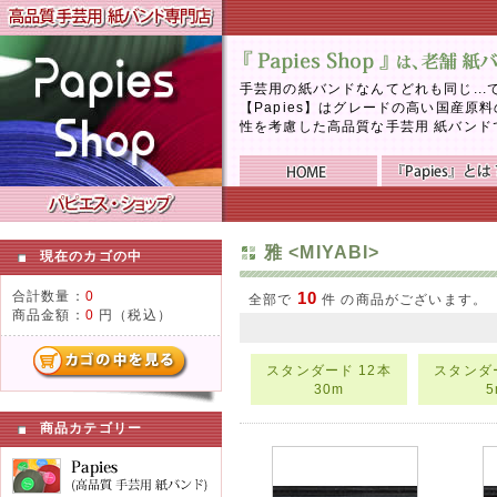
手芸用の紙バンドなんてどれも同じ..
【Papies】はグレードの高い国産
性を考慮した高品質な手芸用 紙バンド
雅 <MIYABI>
現在のカゴの中
合計数量：
0
10
全部で
件 の商品がございます。
商品金額：
0
円（税込）
スタンダード 12本
スタンダー
30m
5
商品カテゴリー