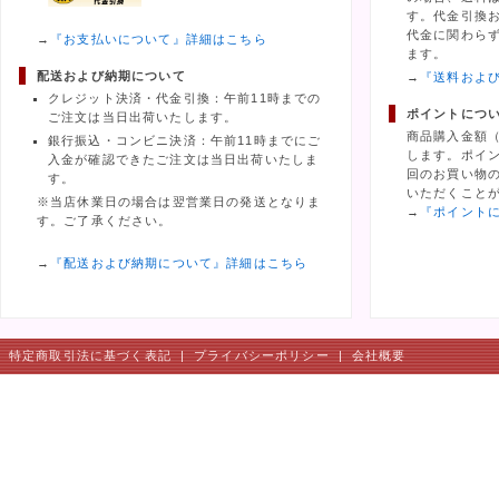
す。代金引換
代金に関わら
→
『お支払いについて』詳細はこちら
ます。
配送および納期について
→
『送料およ
クレジット決済・代金引換：午前11時までの
ポイントにつ
ご注文は当日出荷いたします。
商品購入金額
銀行振込・コンビニ決済：午前11時までにご
します。ポイ
入金が確認できたご注文は当日出荷いたしま
回のお買い物の
す。
いただくこと
※当店休業日の場合は翌営業日の発送となりま
→
『ポイント
す。ご了承ください。
→
『配送および納期について』詳細はこちら
特定商取引法に基づく表記
|
プライバシーポリシー
|
会社概要