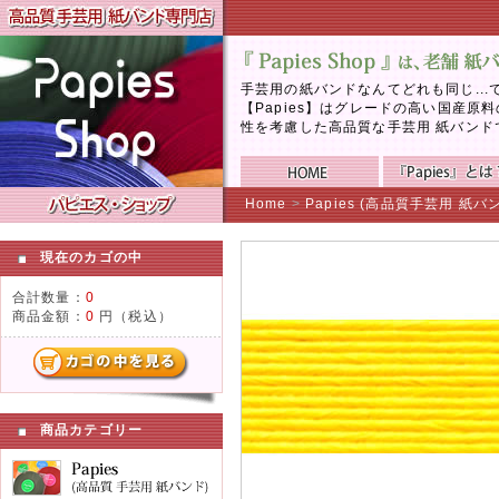
手芸用の紙バンドなんてどれも同じ..
【Papies】はグレードの高い国産
性を考慮した高品質な手芸用 紙バンド
Home
>
Papies (高品質手芸用 紙バ
現在のカゴの中
合計数量：
0
商品金額：
0
円（税込）
商品カテゴリー