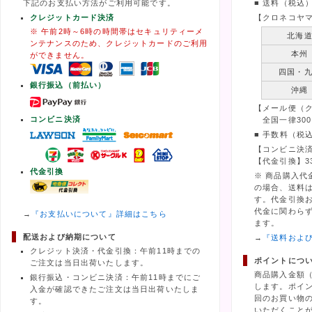
下記のお支払い方法がご利用可能です。
■ 送料（税込
クレジットカード決済
【クロネコヤ
※ 午前2時～6時の時間帯はセキュリティーメ
北海
ンテナンスのため、クレジットカードのご利用
本州
ができません。
四国・
銀行振込（前払い）
沖縄
【メール便（
コンビニ決済
全国一律300
■ 手数料（税
【コンビニ決済
【代金引換】3
代金引換
※ 商品購入代
の場合、送料
す。代金引換
代金に関わら
→
『お支払いについて』詳細はこちら
ます。
配送および納期について
→
『送料およ
クレジット決済・代金引換：午前11時までの
ポイントにつ
ご注文は当日出荷いたします。
商品購入金額
銀行振込・コンビニ決済：午前11時までにご
します。ポイ
入金が確認できたご注文は当日出荷いたしま
回のお買い物の
す。
いただくこと