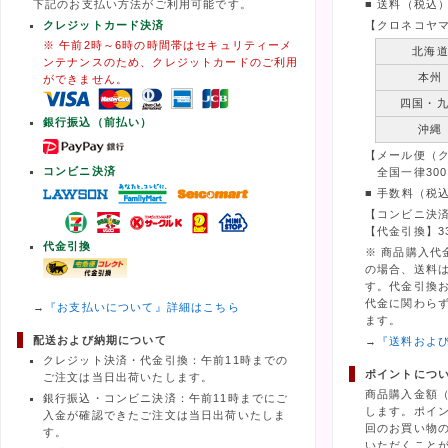
下記のお支払い方法がご利用可能です。
■ 送料（税込
クレジットカード決済
【クロネコヤ
※ 午前2時～6時の時間帯はセキュリティーメ
北海
ンテナンスのため、クレジットカードのご利用
本州
ができません。
四国・
銀行振込（前払い）
沖縄
【メール便（
コンビニ決済
全国一律300
■ 手数料（税
【コンビニ決済
【代金引換】3
代金引換
※ 商品購入代
の場合、送料
す。代金引換
代金に関わら
→
『お支払いについて』詳細はこちら
ます。
配送および納期について
→
『送料およ
クレジット決済・代金引換：午前11時までの
ポイントにつ
ご注文は当日出荷いたします。
商品購入金額
銀行振込・コンビニ決済：午前11時までにご
します。ポイ
入金が確認できたご注文は当日出荷いたしま
回のお買い物の
す。
いただくこと