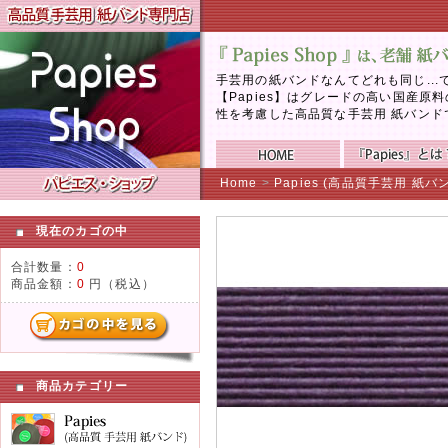
手芸用の紙バンドなんてどれも同じ..
【Papies】はグレードの高い国産
性を考慮した高品質な手芸用 紙バンド
Home
>
Papies (高品質手芸用 紙バ
現在のカゴの中
合計数量：
0
商品金額：
0
円（税込）
商品カテゴリー