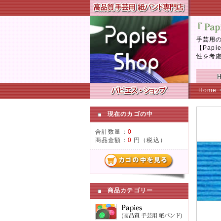
手芸用の
【Pap
性を考
Home
現在のカゴの中
合計数量：
0
商品金額：
0
円（税込）
商品カテゴリー