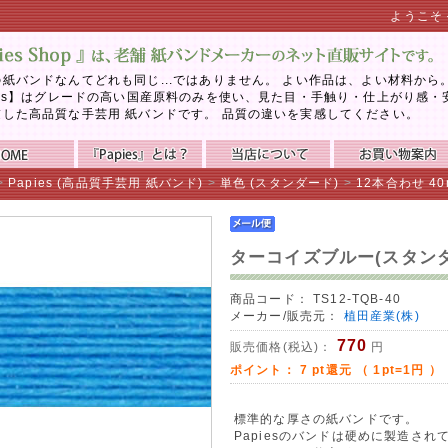
ようこそ
紙バンドなんてどれも同じ...ではありません。 よい作品は、よい材料から
ies】はグレードの高い国産原料のみを使い、見た目・手触り・仕上がり感・
慮した高品質な手芸用 紙バンドです。 品質の違いを実感してください。
>
Papies (高品質手芸用 紙バンド)
>
単色 (スタンダード)
>
12本合わせ 40
ターコイズブルー(スタンダ
商品コード：
TS12-TQB-40
メーカー/販売元：
植田産業(株)
770
販売価格(税込)：
円
ポイント：
7
pt還元 （ 1pt=1円 ）
標準的な厚さの紙バンドです。
Papiesのバンドは硬めに製造さ