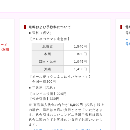
送料および手数料について
営
■ 送料（税込）
営
【クロネコヤマト宅急便】
→
営
ィーメ
北海道
1,540円
ご利用
本州
880円
四国・九州
1,045円
沖縄
1,450円
【メール便（クロネコゆうパケット）】
全国一律300円
■ 手数料（税込）
【コンビニ決済】220円
【代金引換】330円
※ 商品購入代金の合計が
8,800円
（税込）以上
の場合、送料は当店の負担とさせていただきま
す。代金引換およびコンビニ決済手数料は購入
代金に関わらずお客様のご負担でお願いいたし
ます。