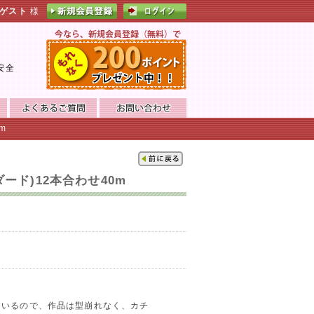
ゲスト
様
。
安全
m
ード)12本合わせ40m
れているので、作品は型崩れなく、カチ