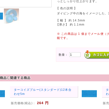
っとしっかり仕上がります。
【 色の説明 】
ダイビング中の海をイメージした、
【 幅 】 約 14.5mm
【厚さ】 約 1.1mm
※ この商品は 1 個までメール便
能です。
数量：
ターコイズブルー(スタンダード)12本合
タ
わせ5m
わ
264 円
販売価格(税込)：
販売