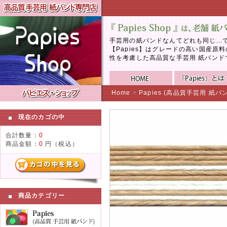
手芸用の紙バンドなんてどれも同じ..
【Papies】はグレードの高い国産
性を考慮した高品質な手芸用 紙バンド
Home
>
Papies (高品質手芸用 紙バ
現在のカゴの中
合計数量：
0
商品金額：
0
円（税込）
商品カテゴリー