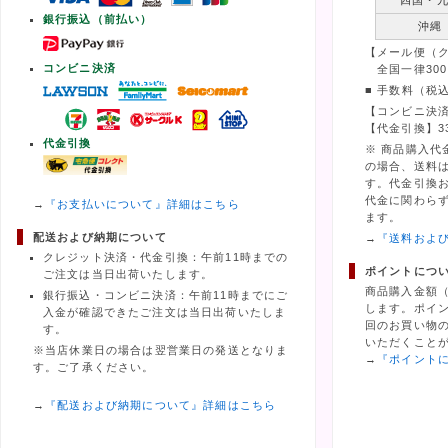
四国・
銀行振込（前払い）
沖縄
【メール便（
コンビニ決済
全国一律300
■ 手数料（税
【コンビニ決済
【代金引換】3
代金引換
※ 商品購入代
の場合、送料
す。代金引換
代金に関わら
→
『お支払いについて』詳細はこちら
ます。
配送および納期について
→
『送料およ
クレジット決済・代金引換：午前11時までの
ポイントにつ
ご注文は当日出荷いたします。
商品購入金額
銀行振込・コンビニ決済：午前11時までにご
します。ポイ
入金が確認できたご注文は当日出荷いたしま
回のお買い物の
す。
いただくこと
※当店休業日の場合は翌営業日の発送となりま
→
『ポイント
す。ご了承ください。
→
『配送および納期について』詳細はこちら