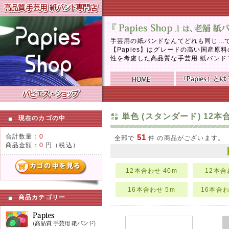
手芸用の紙バンドなんてどれも同じ..
【Papies】はグレードの高い国産
性を考慮した高品質な手芸用 紙バンド
単色 (スタンダード) 12本合
現在のカゴの中
合計数量：
0
51
全部で
件 の商品がございます。
商品金額：
0
円（税込）
12本合わせ 40m
12本合
16本合わせ 5m
16本合わ
商品カテゴリー