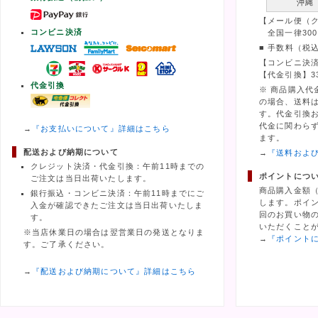
沖縄
【メール便（
コンビニ決済
全国一律300
■ 手数料（税
【コンビニ決済
【代金引換】3
代金引換
※ 商品購入代
の場合、送料
す。代金引換
代金に関わら
→
『お支払いについて』詳細はこちら
ます。
配送および納期について
→
『送料およ
クレジット決済・代金引換：午前11時までの
ポイントにつ
ご注文は当日出荷いたします。
商品購入金額
銀行振込・コンビニ決済：午前11時までにご
します。ポイ
入金が確認できたご注文は当日出荷いたしま
回のお買い物の
す。
いただくこと
※当店休業日の場合は翌営業日の発送となりま
→
『ポイント
す。ご了承ください。
→
『配送および納期について』詳細はこちら