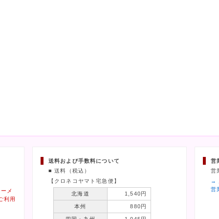
送料および手数料について
営
■ 送料（税込）
営
【クロネコヤマト宅急便】
→
営
ィーメ
北海道
1,540円
ご利用
本州
880円