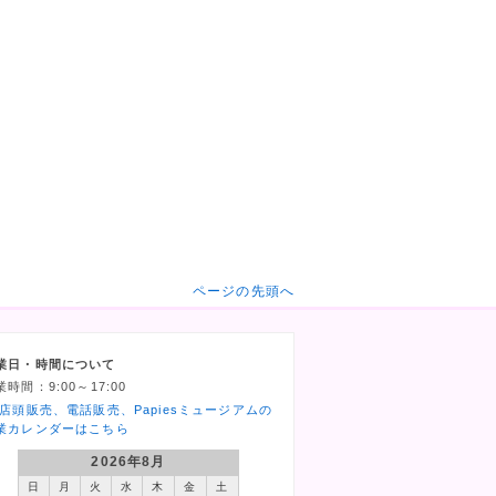
ページの先頭へ
業日・時間について
業時間：9:00～17:00
 店頭販売、電話販売、Papiesミュージアムの
業カレンダーはこちら
2026年8月
日
月
火
水
木
金
土