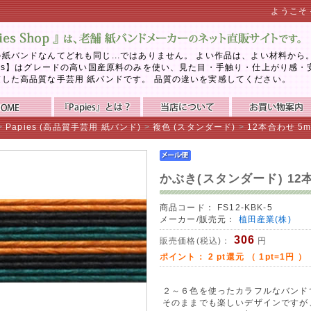
ようこそ
紙バンドなんてどれも同じ...ではありません。 よい作品は、よい材料から
ies】はグレードの高い国産原料のみを使い、見た目・手触り・仕上がり感・
慮した高品質な手芸用 紙バンドです。 品質の違いを実感してください。
>
Papies (高品質手芸用 紙バンド)
>
複色 (スタンダード)
>
12本合わせ 5
かぶき(スタンダード) 12
商品コード：
FS12-KBK-5
メーカー/販売元：
植田産業(株)
306
販売価格(税込)：
円
ポイント：
2
pt還元 （ 1pt=1円 ）
２～６色を使ったカラフルなバンド
そのままでも楽しいデザインですが