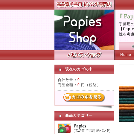
手芸用の
【Pap
性を考
Home
現在のカゴの中
合計数量：
0
商品金額：
0
円（税込）
商品カテゴリー