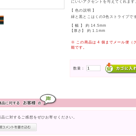
にいいアクセントを与えてくれます
【 色の説明 】
緑と黒とこはくの3色ストライプで
【 幅 】 約 14.5mm
【厚さ】 約 1.1mm
※ この商品は 4 個までメール便
能です。
数量：
商品に対するご感想をぜひお寄せください。