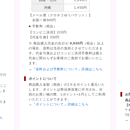
四国・九州
1,045円
沖縄
1,450円
【メール便（クロネコゆうパケット）】
全国一律300円
■ 手数料（税込）
【コンビニ決済】220円
【代金引換】330円
※ 商品購入代金の合計が
8,800円
（税込）以上
の場合、送料は当店の負担とさせていただきま
す。代金引換およびコンビニ決済手数料は購入
代金に関わらずお客様のご負担でお願いいたし
ます。
→
『送料および手数料について』詳細はこちら
での
ポイントについて
商品購入金額（税抜）の1％をポイント還元いた
にご
します。ポイントは商品発送後に付与され、次
しま
回のお買い物の際、1ポイント=1円としてご利用
お
いただくことができます。
高
りま
→
『ポイントについて』詳細はこちら
【
〒
TE
ら
→