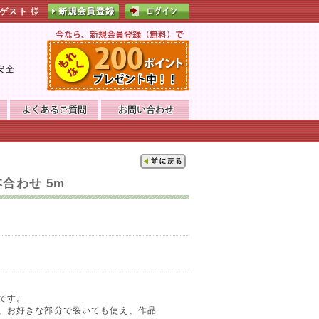
ゲスト
様
。
安全
m
本合わせ 5m
です。
、お好きな部分で裂いても使え、作品