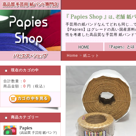
手芸用の紙バンドなんてどれも同じ..
【Papies】はグレードの高い国産
性を考慮した高品質な手芸用 紙バンド
Home
>
紙ニット
現在のカゴの中
合計数量：
0
商品金額：
0
円（税込）
商品カテゴリー