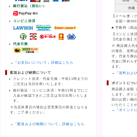
四国・
銀行振込（前払い）
沖縄
【メール便（
コンビニ決済
全国一律300
■ 手数料（税
【コンビニ決済
【代金引換】3
代金引換
※ 商品購入代
の場合、送料
す。代金引換
代金に関わら
→
『お支払いについて』詳細はこちら
ます。
配送および納期について
→
『送料およ
クレジット決済・代金引換：午前11時までの
ポイントにつ
ご注文は当日出荷いたします。
商品購入金額
銀行振込・コンビニ決済：午前11時までにご
します。ポイ
入金が確認できたご注文は当日出荷いたしま
回のお買い物の
す。
いただくこと
※当店休業日の場合は翌営業日の発送となりま
→
『ポイント
す。ご了承ください。
→
『配送および納期について』詳細はこちら