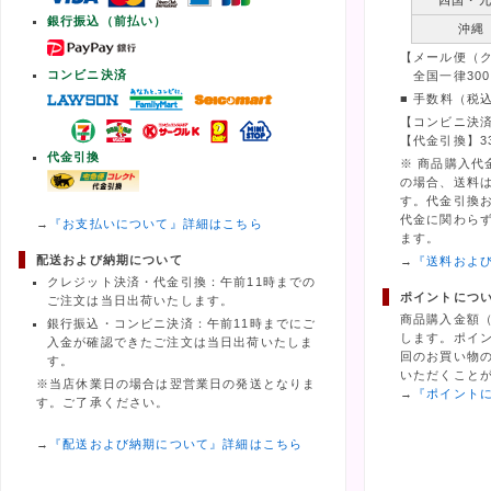
四国・
銀行振込（前払い）
沖縄
【メール便（
コンビニ決済
全国一律300
■ 手数料（税
【コンビニ決済
【代金引換】3
代金引換
※ 商品購入代
の場合、送料
す。代金引換
代金に関わら
→
『お支払いについて』詳細はこちら
ます。
配送および納期について
→
『送料およ
クレジット決済・代金引換：午前11時までの
ポイントにつ
ご注文は当日出荷いたします。
商品購入金額
銀行振込・コンビニ決済：午前11時までにご
します。ポイ
入金が確認できたご注文は当日出荷いたしま
回のお買い物の
す。
いただくこと
※当店休業日の場合は翌営業日の発送となりま
→
『ポイント
す。ご了承ください。
→
『配送および納期について』詳細はこちら