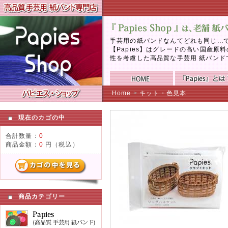
手芸用の紙バンドなんてどれも同じ..
【Papies】はグレードの高い国産
性を考慮した高品質な手芸用 紙バンド
Home
>
キット・色見本
現在のカゴの中
合計数量：
0
商品金額：
0
円（税込）
商品カテゴリー