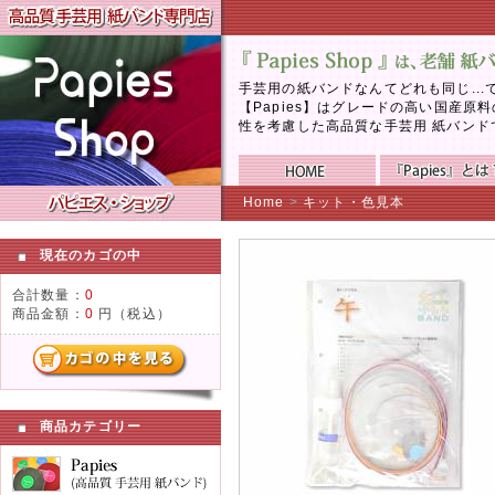
手芸用の紙バンドなんてどれも同じ..
【Papies】はグレードの高い国産
性を考慮した高品質な手芸用 紙バンド
Home
>
キット・色見本
現在のカゴの中
合計数量：
0
商品金額：
0
円（税込）
商品カテゴリー