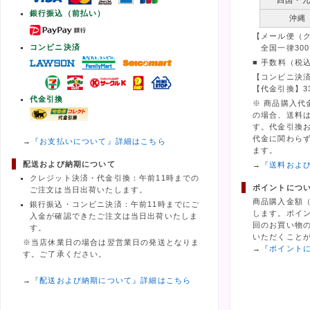
四国・
銀行振込（前払い）
沖縄
【メール便（
コンビニ決済
全国一律300
■ 手数料（税
【コンビニ決済
【代金引換】3
代金引換
※ 商品購入代
の場合、送料
す。代金引換
代金に関わら
→
『お支払いについて』詳細はこちら
ます。
配送および納期について
→
『送料およ
クレジット決済・代金引換：午前11時までの
ポイントにつ
ご注文は当日出荷いたします。
商品購入金額
銀行振込・コンビニ決済：午前11時までにご
します。ポイ
入金が確認できたご注文は当日出荷いたしま
回のお買い物の
す。
いただくこと
※当店休業日の場合は翌営業日の発送となりま
→
『ポイント
す。ご了承ください。
→
『配送および納期について』詳細はこちら