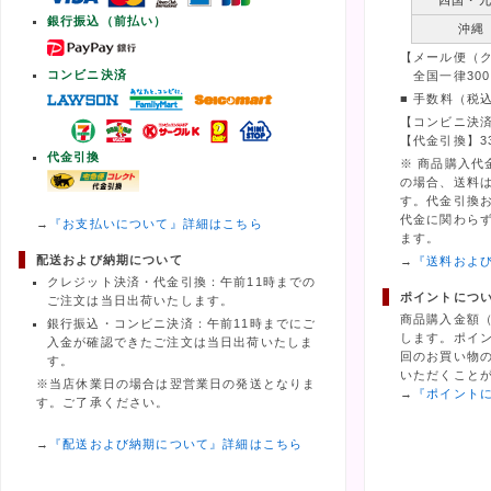
四国・
銀行振込（前払い）
沖縄
【メール便（
コンビニ決済
全国一律300
■ 手数料（税
【コンビニ決済
【代金引換】3
代金引換
※ 商品購入代
の場合、送料
す。代金引換
代金に関わら
→
『お支払いについて』詳細はこちら
ます。
配送および納期について
→
『送料およ
クレジット決済・代金引換：午前11時までの
ポイントにつ
ご注文は当日出荷いたします。
商品購入金額
銀行振込・コンビニ決済：午前11時までにご
します。ポイ
入金が確認できたご注文は当日出荷いたしま
回のお買い物の
す。
いただくこと
※当店休業日の場合は翌営業日の発送となりま
→
『ポイント
す。ご了承ください。
→
『配送および納期について』詳細はこちら