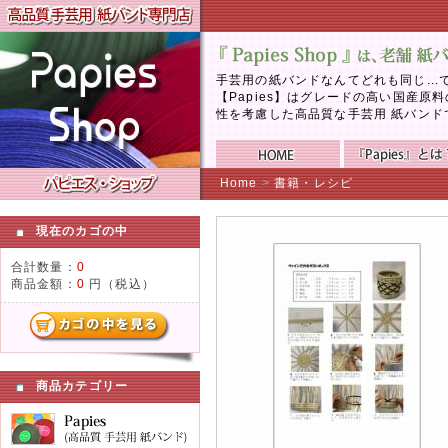
手芸用の紙バンドなんてどれも同じ..
【Papies】はグレードの高い国産
性を考慮した高品質な手芸用 紙バンド
Home
>
書籍・レシピ
現在のカゴの中
合計数量：
0
商品金額：
0
円（税込）
商品カテゴリー