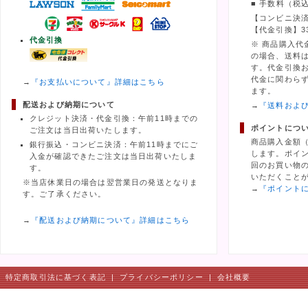
■ 手数料（税
【コンビニ決済
【代金引換】3
代金引換
※ 商品購入代
の場合、送料
す。代金引換
代金に関わら
→
『お支払いについて』詳細はこちら
ます。
配送および納期について
→
『送料およ
クレジット決済・代金引換：午前11時までの
ポイントにつ
ご注文は当日出荷いたします。
商品購入金額
銀行振込・コンビニ決済：午前11時までにご
します。ポイ
入金が確認できたご注文は当日出荷いたしま
回のお買い物の
す。
いただくこと
※当店休業日の場合は翌営業日の発送となりま
→
『ポイント
す。ご了承ください。
→
『配送および納期について』詳細はこちら
特定商取引法に基づく表記
|
プライバシーポリシー
|
会社概要