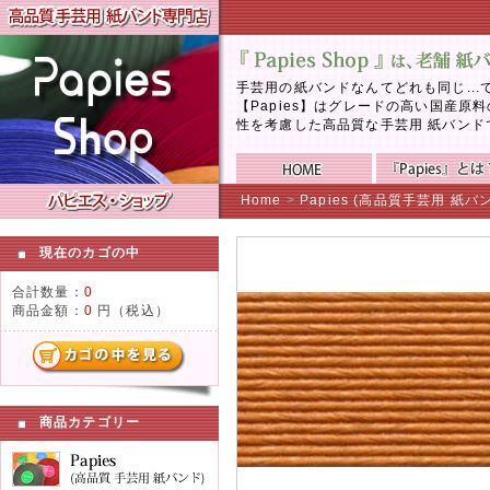
手芸用の紙バンドなんてどれも同じ..
【Papies】はグレードの高い国産
性を考慮した高品質な手芸用 紙バンド
Home
>
Papies (高品質手芸用 紙バ
現在のカゴの中
合計数量：
0
商品金額：
0
円（税込）
商品カテゴリー