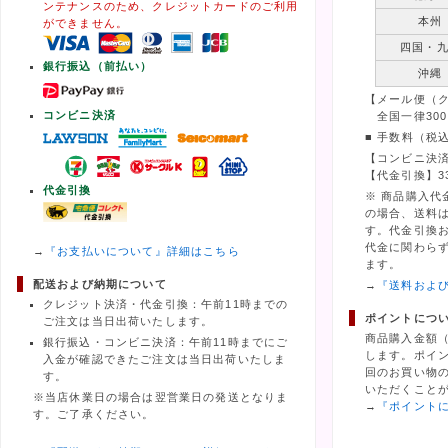
ンテナンスのため、クレジットカードのご利用
本州
ができません。
四国・
銀行振込（前払い）
沖縄
【メール便（
コンビニ決済
全国一律300
■ 手数料（税
【コンビニ決済
【代金引換】3
代金引換
※ 商品購入代
の場合、送料
す。代金引換
代金に関わら
→
『お支払いについて』詳細はこちら
ます。
配送および納期について
→
『送料およ
クレジット決済・代金引換：午前11時までの
ポイントにつ
ご注文は当日出荷いたします。
商品購入金額
銀行振込・コンビニ決済：午前11時までにご
します。ポイ
入金が確認できたご注文は当日出荷いたしま
回のお買い物の
す。
いただくこと
※当店休業日の場合は翌営業日の発送となりま
→
『ポイント
す。ご了承ください。