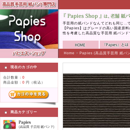
手芸用の紙バンドなんてどれも同じ..
【Papies】はグレードの高い国産
性を考慮した高品質な手芸用 紙バンド
Home
>
Papies (高品質手芸用 紙バ
現在のカゴの中
合計数量：
0
商品金額：
0
円（税込）
商品カテゴリー