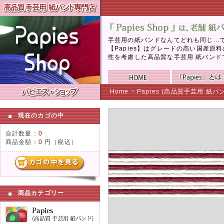
手芸用の紙バンドなんてどれも同じ..
【Papies】はグレードの高い国産
性を考慮した高品質な手芸用 紙バンド
Home
>
Papies (高品質手芸用 紙バ
現在のカゴの中
合計数量：
0
商品金額：
0
円（税込）
商品カテゴリー