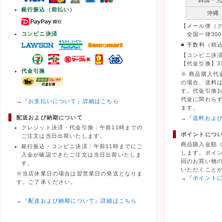
四国・
銀行振込（前払い）
沖縄
【メール便（
コンビニ決済
全国一律300
■ 手数料（税
【コンビニ決済
【代金引換】3
代金引換
※ 商品購入代
の場合、送料
す。代金引換
代金に関わら
→
『お支払いについて』詳細はこちら
ます。
配送および納期について
→
『送料およ
クレジット決済・代金引換：午前11時までの
ポイントにつ
ご注文は当日出荷いたします。
商品購入金額
銀行振込・コンビニ決済：午前11時までにご
します。ポイ
入金が確認できたご注文は当日出荷いたしま
回のお買い物の
す。
いただくこと
※当店休業日の場合は翌営業日の発送となりま
→
『ポイント
す。ご了承ください。
→
『配送および納期について』詳細はこちら