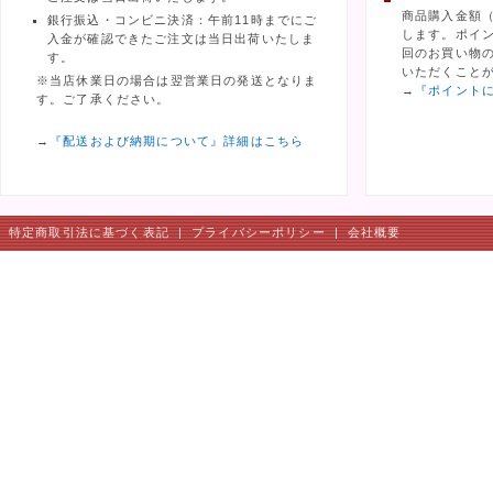
商品購入金額
銀行振込・コンビニ決済：午前11時までにご
します。ポイ
入金が確認できたご注文は当日出荷いたしま
回のお買い物の
す。
いただくこと
※当店休業日の場合は翌営業日の発送となりま
→
『ポイント
す。ご了承ください。
→
『配送および納期について』詳細はこちら
特定商取引法に基づく表記
|
プライバシーポリシー
|
会社概要