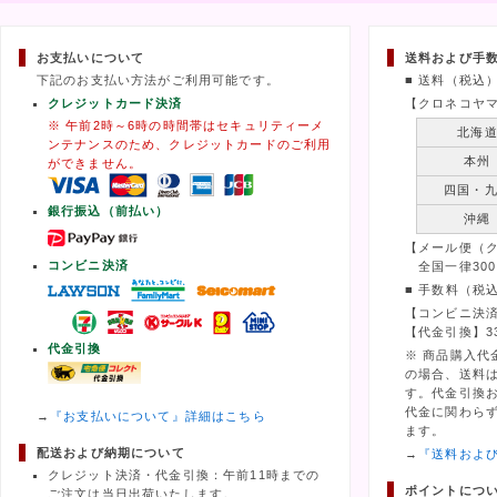
お支払いについて
送料および手
下記のお支払い方法がご利用可能です。
■ 送料（税込
クレジットカード決済
【クロネコヤ
※ 午前2時～6時の時間帯はセキュリティーメ
北海
ンテナンスのため、クレジットカードのご利用
本州
ができません。
四国・
銀行振込（前払い）
沖縄
【メール便（
コンビニ決済
全国一律300
■ 手数料（税
【コンビニ決済
【代金引換】3
代金引換
※ 商品購入代
の場合、送料
す。代金引換
代金に関わら
→
『お支払いについて』詳細はこちら
ます。
配送および納期について
→
『送料およ
クレジット決済・代金引換：午前11時までの
ポイントにつ
ご注文は当日出荷いたします。