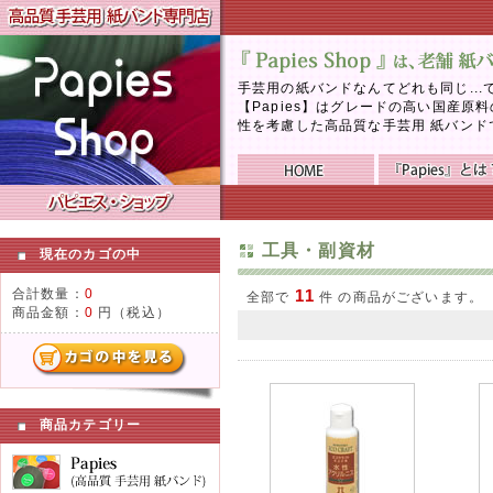
手芸用の紙バンドなんてどれも同じ..
【Papies】はグレードの高い国産
性を考慮した高品質な手芸用 紙バンド
工具・副資材
現在のカゴの中
合計数量：
0
11
全部で
件 の商品がございます。
商品金額：
0
円（税込）
商品カテゴリー