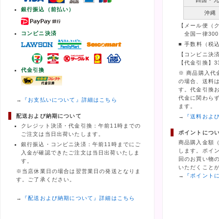
四国・
銀行振込（前払い）
沖縄
【メール便（
コンビニ決済
全国一律300
■ 手数料（税
【コンビニ決済
【代金引換】3
代金引換
※ 商品購入代
の場合、送料
す。代金引換
代金に関わら
→
『お支払いについて』詳細はこちら
ます。
配送および納期について
→
『送料およ
クレジット決済・代金引換：午前11時までの
ポイントにつ
ご注文は当日出荷いたします。
商品購入金額
銀行振込・コンビニ決済：午前11時までにご
します。ポイ
入金が確認できたご注文は当日出荷いたしま
回のお買い物の
す。
いただくこと
※当店休業日の場合は翌営業日の発送となりま
→
『ポイント
す。ご了承ください。
→
『配送および納期について』詳細はこちら