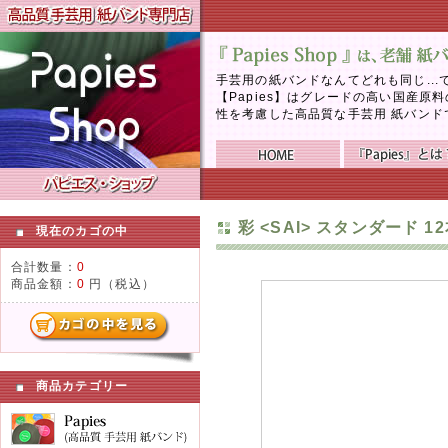
手芸用の紙バンドなんてどれも同じ..
【Papies】はグレードの高い国産
性を考慮した高品質な手芸用 紙バンド
彩 <SAI> スタンダード 12
現在のカゴの中
合計数量：
0
商品金額：
0
円（税込）
商品カテゴリー