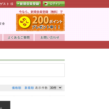
ゲスト
様
。
安全
価格順
新着順
表示件数