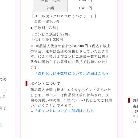
四国・九州
1,045円
沖縄
1,450円
【メール便（クロネコゆうパケット）】
全国一律300円
■ 手数料（税込）
【コンビニ決済】220円
【代金引換】330円
※ 商品購入代金の合計が
8,800円
（税込）以上
の場合、送料は当店の負担とさせていただきま
す。代金引換およびコンビニ決済手数料は購入
代金に関わらずお客様のご負担でお願いいたし
ます。
→
『送料および手数料について』詳細はこちら
での
ポイントについて
商品購入金額（税抜）の1％をポイント還元いた
にご
します。ポイントは商品発送後に付与され、次
しま
回のお買い物の際、1ポイント=1円としてご利用
お
いただくことができます。
高
りま
→
『ポイントについて』詳細はこちら
【
〒
TE
ら
→