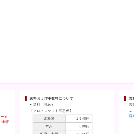
送料および手数料について
営
■ 送料（税込）
営
【クロネコヤマト宅急便】
→
営
ィーメ
北海道
1,540円
ご利用
本州
880円