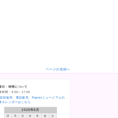
ページの先頭へ
業日・時間について
業時間：9:00～17:00
 店頭販売、電話販売、Papiesミュージアムの
業カレンダーはこちら
2026年8月
日
月
火
水
木
金
土