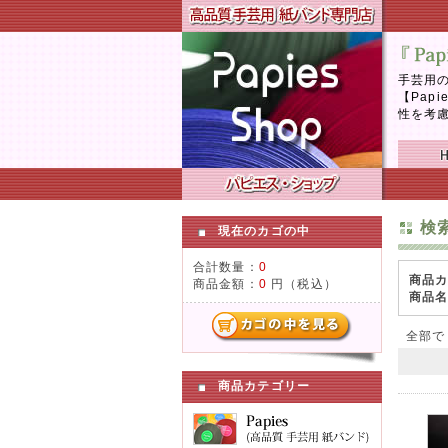
手芸用の
【Pap
性を考
検
現在のカゴの中
合計数量：
0
商品
商品金額：
0
円（税込）
商品
全部
商品カテゴリー