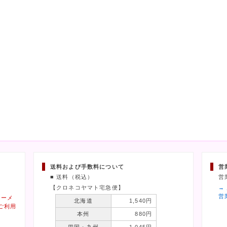
送料および手数料について
営
■ 送料（税込）
営
【クロネコヤマト宅急便】
→
営
ィーメ
北海道
1,540円
ご利用
本州
880円