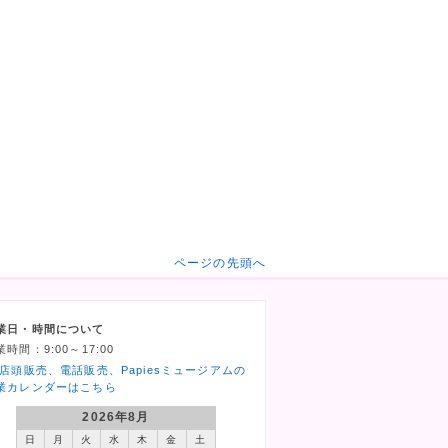
ページの先頭へ
業日・時間について
業時間：9:00～17:00
 店頭販売、電話販売、Papiesミュージアムの
業カレンダーはこちら
2026年8月
日
月
火
水
木
金
土