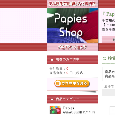
手芸用の
【Pap
性を考
検
現在のカゴの中
合計数量：
0
商品
商品金額：
0
円（税込）
商品
全部
商品カテゴリー