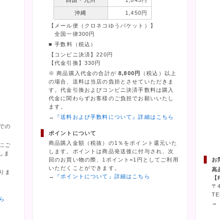
四国・九州
1,045円
沖縄
1,450円
【メール便（クロネコゆうパケット）】
全国一律300円
■ 手数料（税込）
【コンビニ決済】220円
【代金引換】330円
※ 商品購入代金の合計が
8,800円
（税込）以上
の場合、送料は当店の負担とさせていただきま
す。代金引換およびコンビニ決済手数料は購入
代金に関わらずお客様のご負担でお願いいたし
ます。
→
『送料および手数料について』詳細はこちら
での
ポイントについて
商品購入金額（税抜）の1％をポイント還元いた
にご
します。ポイントは商品発送後に付与され、次
しま
回のお買い物の際、1ポイント=1円としてご利用
お
いただくことができます。
高
りま
→
『ポイントについて』詳細はこちら
【
〒
TE
ら
→