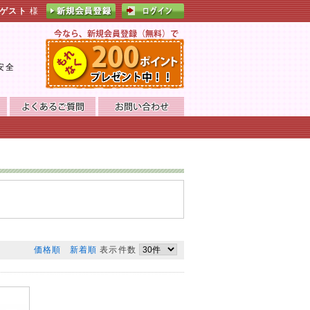
ゲスト
様
。
安全
価格順
新着順
表示件数