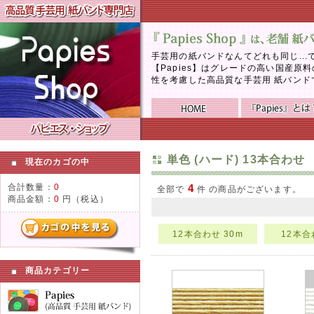
手芸用の紙バンドなんてどれも同じ..
【Papies】はグレードの高い国産
性を考慮した高品質な手芸用 紙バンド
単色 (ハード) 13本合わせ
現在のカゴの中
合計数量：
0
4
全部で
件 の商品がございます。
商品金額：
0
円（税込）
12本合わせ 30m
12本合
商品カテゴリー