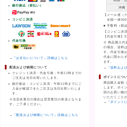
四国・
銀行振込（前払い）
沖縄
【メール便（
コンビニ決済
全国一律300
■ 手数料（税
【コンビニ決済
【代金引換】3
代金引換
※ 商品購入代
の場合、送料
す。代金引換
代金に関わら
→
『お支払いについて』詳細はこちら
ます。
配送および納期について
→
『送料およ
クレジット決済・代金引換：午前11時までの
ポイントにつ
ご注文は当日出荷いたします。
商品購入金額
銀行振込・コンビニ決済：午前11時までにご
します。ポイ
入金が確認できたご注文は当日出荷いたしま
回のお買い物の
す。
いただくこと
※当店休業日の場合は翌営業日の発送となりま
→
『ポイント
す。ご了承ください。
→
『配送および納期について』詳細はこちら