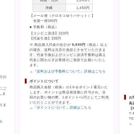
四国・九州
1,045円
沖縄
1,450円
【メール便（クロネコゆうパケット）】
全国一律300円
■ 手数料（税込）
【コンビニ決済】220円
【代金引換】330円
※ 商品購入代金の合計が
8,800円
（税込）以上
の場合、送料は当店の負担とさせていただきま
す。代金引換およびコンビニ決済手数料は購入
代金に関わらずお客様のご負担でお願いいたし
ます。
→
『送料および手数料について』詳細はこちら
での
ポイントについて
商品購入金額（税抜）の1％をポイント還元いた
にご
します。ポイントは商品発送後に付与され、次
しま
回のお買い物の際、1ポイント=1円としてご利用
お
いただくことができます。
高
りま
→
『ポイントについて』詳細はこちら
【
〒
TE
ら
→