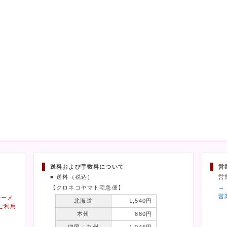
送料および手数料について
営
■ 送料（税込）
営
【クロネコヤマト宅急便】
→
営
ィーメ
北海道
1,540円
ご利用
本州
880円