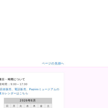
ページの先頭へ
業日・時間について
業時間：9:00～17:00
 店頭販売、電話販売、Papiesミュージアムの
業カレンダーはこちら
2026年8月
日
月
火
水
木
金
土