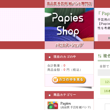
手芸用の
【Pap
性を考
複色
現在のカゴの中
合計数量：
0
全部
商品金額：
0
円（税込）
1
16
商品カテゴリー