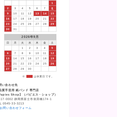
1
2
3
4
5
6
7
8
9
10
11
12
13
14
15
16
17
18
19
20
21
22
23
24
25
26
27
28
29
30
31
2026年9月
日
月
火
水
木
金
土
1
2
3
4
5
6
7
8
9
10
11
12
13
14
15
16
17
18
19
20
21
22
23
24
25
26
27
28
29
30
※
は休業日です。
問い合わせ先
品質手芸用 紙バンド 専門店
Papies Shop】（パピエス・ショップ）
417-0002 静岡県富士市依田橋174-1
L:0545-33-3213
お問い合わせフォーム