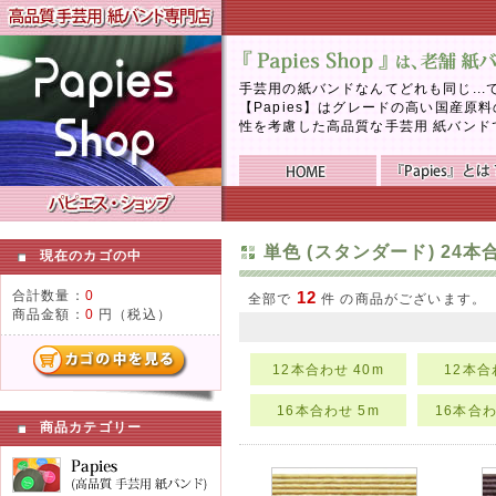
手芸用の紙バンドなんてどれも同じ..
【Papies】はグレードの高い国産
性を考慮した高品質な手芸用 紙バンド
単色 (スタンダード) 24本
現在のカゴの中
合計数量：
0
12
全部で
件 の商品がございます。
商品金額：
0
円（税込）
12本合わせ 40m
12本合
16本合わせ 5m
16本合わ
商品カテゴリー