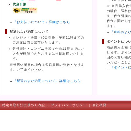
代金引換
※ 商品購入代
の場合、送料
す。代金引換
代金に関わら
→
『お支払いについて』詳細はこちら
ます。
配送および納期について
→
『送料およ
クレジット決済・代金引換：午前11時までの
ポイントにつ
ご注文は当日出荷いたします。
商品購入金額
銀行振込・コンビニ決済：午前11時までにご
します。ポイ
入金が確認できたご注文は当日出荷いたしま
回のお買い物の
す。
いただくこと
※当店休業日の場合は翌営業日の発送となりま
→
『ポイント
す。ご了承ください。
→
『配送および納期について』詳細はこちら
特定商取引法に基づく表記
|
プライバシーポリシー
|
会社概要